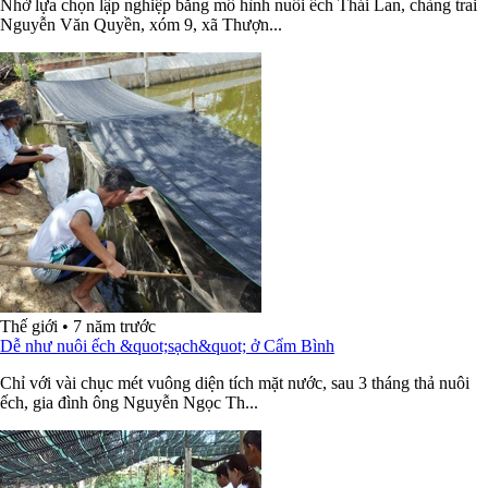
Nhờ lựa chọn lập nghiệp bằng mô hình nuôi ếch Thái Lan, chàng trai
Nguyễn Văn Quyền, xóm 9, xã Thượn...
Thế giới
•
7 năm trước
Dễ như nuôi ếch &quot;sạch&quot; ở Cẩm Bình
Chỉ với vài chục mét vuông diện tích mặt nước, sau 3 tháng thả nuôi
ếch, gia đình ông Nguyễn Ngọc Th...