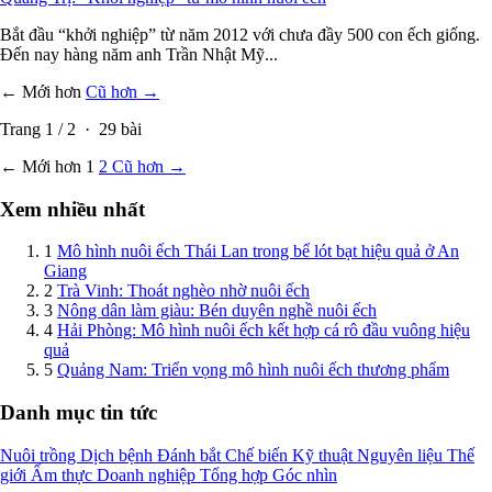
Bắt đầu “khởi nghiệp” từ năm 2012 với chưa đầy 500 con ếch giống.
Đến nay hàng năm anh Trần Nhật Mỹ...
← Mới hơn
Cũ hơn →
Trang
1
/
2
·
29
bài
← Mới hơn
1
2
Cũ hơn →
Xem nhiều nhất
1
Mô hình nuôi ếch Thái Lan trong bể lót bạt hiệu quả ở An
Giang
2
Trà Vinh: Thoát nghèo nhờ nuôi ếch
3
Nông dân làm giàu: Bén duyên nghề nuôi ếch
4
Hải Phòng: Mô hình nuôi ếch kết hợp cá rô đầu vuông hiệu
quả
5
Quảng Nam: Triển vọng mô hình nuôi ếch thương phẩm
Danh mục tin tức
Nuôi trồng
Dịch bệnh
Đánh bắt
Chế biến
Kỹ thuật
Nguyên liệu
Thế
giới
Ẩm thực
Doanh nghiệp
Tổng hợp
Góc nhìn