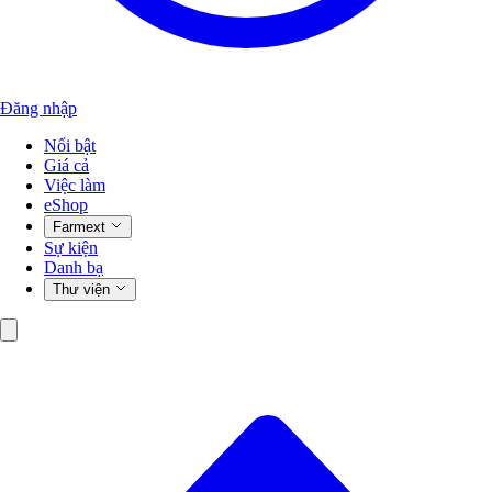
Đăng nhập
Nổi bật
Giá cả
Việc làm
eShop
Farmext
Sự kiện
Danh bạ
Thư viện