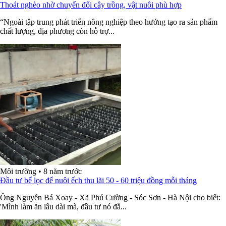
Thoát nghèo nhờ chuyển đổi cây trồng, vật nuôi phù hợp
“Ngoài tập trung phát triển nông nghiệp theo hướng tạo ra sản phẩm
chất lượng, địa phương còn hỗ trợ...
Môi trường
•
8 năm trước
Đầu tư bể lọc để nuôi ếch thu lãi 50 - 60 triệu đồng mỗi tháng
Ông Nguyễn Bá Xoay - Xã Phú Cường - Sóc Sơn - Hà Nội cho biết:
'Mình làm ăn lâu dài mà, đầu tư nó đắ...