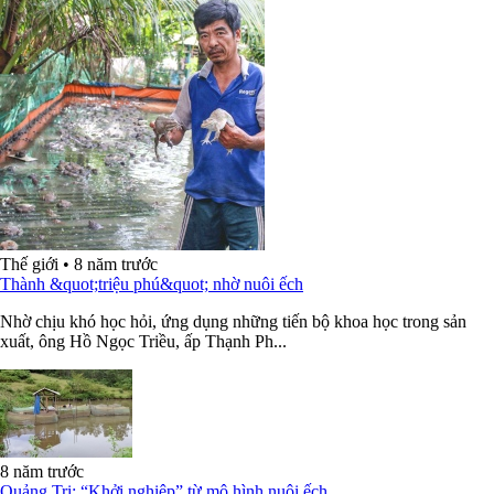
Thế giới
•
8 năm trước
Thành &quot;triệu phú&quot; nhờ nuôi ếch
Nhờ chịu khó học hỏi, ứng dụng những tiến bộ khoa học trong sản
xuất, ông Hồ Ngọc Triều, ấp Thạnh Ph...
8 năm trước
Quảng Trị: “Khởi nghiệp” từ mô hình nuôi ếch