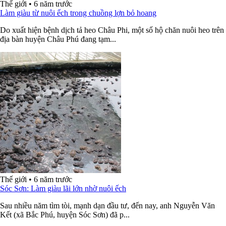
Thế giới
•
6 năm trước
Làm giàu từ nuôi ếch trong chuồng lợn bỏ hoang
Do xuất hiện bệnh dịch tả heo Châu Phi, một số hộ chăn nuôi heo trên
địa bàn huyện Châu Phú đang tạm...
Thế giới
•
6 năm trước
Sóc Sơn: Làm giàu lãi lớn nhờ nuôi ếch
Sau nhiều năm tìm tòi, mạnh dạn đầu tư, đến nay, anh Nguyễn Văn
Kết (xã Bắc Phú, huyện Sóc Sơn) đã p...