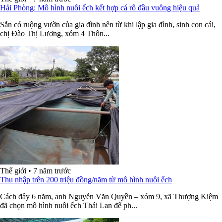
Hải Phòng: Mô hình nuôi ếch kết hợp cá rô đầu vuông hiệu quả
Sẵn có ruộng vườn của gia đình nên từ khi lập gia đình, sinh con cái,
chị Đào Thị Lương, xóm 4 Thôn...
Thế giới
•
7 năm trước
Thu nhập trên 200 triệu đồng/năm từ mô hình nuôi ếch
Cách đây 6 năm, anh Nguyễn Văn Quyền – xóm 9, xã Thượng Kiệm
đã chọn mô hình nuôi ếch Thái Lan để ph...