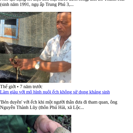
(sinh năm 1991, ngụ ấp Trung Phú 3,...
Thế giới
•
7 năm trước
Làm giàu với mô hình nuôi ếch không sử dụng kháng sinh
'Bén duyên' với ếch khi một người thân đưa đi tham quan, ông
Nguyễn Thành Lũy (thôn Phú Hải, xã Lộc...