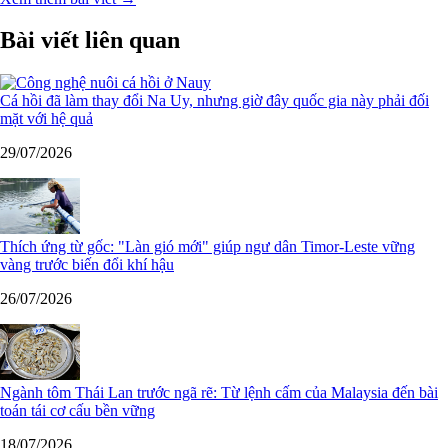
Bài viết liên quan
Cá hồi đã làm thay đổi Na Uy, nhưng giờ đây quốc gia này phải đối
mặt với hệ quả
29/07/2026
Thích ứng từ gốc: "Làn gió mới" giúp ngư dân Timor-Leste vững
vàng trước biến đổi khí hậu
26/07/2026
Ngành tôm Thái Lan trước ngã rẽ: Từ lệnh cấm của Malaysia đến bài
toán tái cơ cấu bền vững
18/07/2026