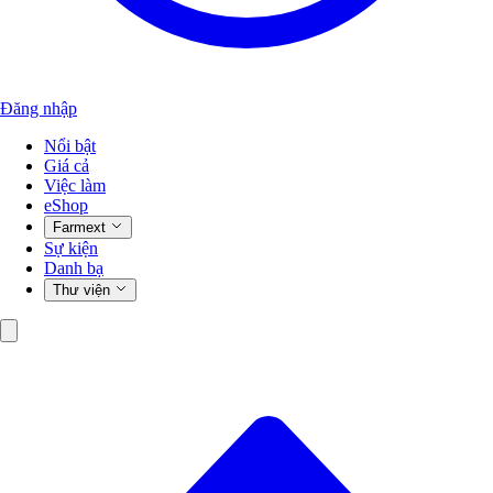
Đăng nhập
Nổi bật
Giá cả
Việc làm
eShop
Farmext
Sự kiện
Danh bạ
Thư viện