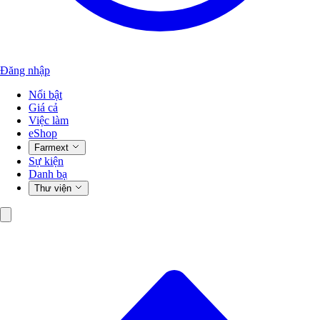
Đăng nhập
Nổi bật
Giá cả
Việc làm
eShop
Farmext
Sự kiện
Danh bạ
Thư viện