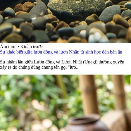
Ẩm thực
•
3 tuần trước
Sự khác biệt giữa lươn đồng và lươn Nhật: từ sinh học đến bàn ăn
Sự nhầm lẫn giữa Lươn đồng và Lươn Nhật (Unagi) thường xuyên
xảy ra do chúng dùng chung tên gọi "lươ...