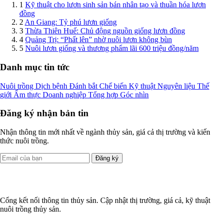
1
Kỹ thuật cho lươn sinh sản bán nhân tạo và thuần hóa lươn
đồng
2
An Giang: Tỷ phú lươn giống
3
Thừa Thiên Huế: Chủ động nguồn giống lươn đồng
4
Quảng Trị: “Phất lên” nhờ nuôi lươn không bùn
5
Nuôi lươn giống và thương phẩm lãi 600 triệu đồng/năm
Danh mục tin tức
Nuôi trồng
Dịch bệnh
Đánh bắt
Chế biến
Kỹ thuật
Nguyên liệu
Thế
giới
Ẩm thực
Doanh nghiệp
Tổng hợp
Góc nhìn
Đăng ký nhận bản tin
Nhận thông tin mới nhất về ngành thủy sản, giá cả thị trường và kiến
thức nuôi trồng.
Đăng ký
Cổng kết nối thông tin thủy sản. Cập nhật thị trường, giá cả, kỹ thuật
nuôi trồng thủy sản.