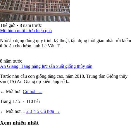
Thế giới
•
8 năm trước
Mô hình nuôi lươn hiệu quả
Nhờ áp dụng đúng quy trình kỹ thuật, tận dụng thời gian nhàn rỗi kiếm
thức ăn cho lươn, anh Lê Văn T...
8 năm trước
An Giang: Tăng năng lực sản xuất giống thủy sản
Trước nhu cầu con giống tăng cao, năm 2018, Trung tâm Giống thủy
sản (TS) An Giang dự kiến tăng số l...
← Mới hơn
Cũ hơn →
Trang
1
/
5
·
110
bài
← Mới hơn
1
2
3
4
5
Cũ hơn →
Xem nhiều nhất