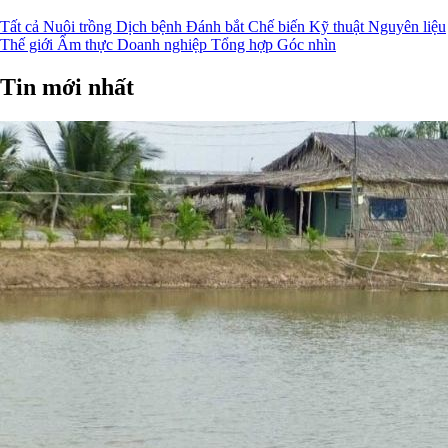
Tất cả
Nuôi trồng
Dịch bệnh
Đánh bắt
Chế biến
Kỹ thuật
Nguyên liệu
Thế giới
Ẩm thực
Doanh nghiệp
Tổng hợp
Góc nhìn
Tin mới nhất