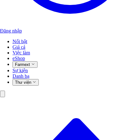
Đăng nhập
Nổi bật
Giá cả
Việc làm
eShop
Farmext
Sự kiện
Danh bạ
Thư viện