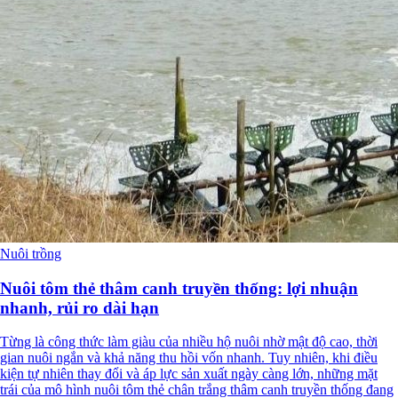
Nuôi trồng
Nuôi tôm thẻ thâm canh truyền thống: lợi nhuận
nhanh, rủi ro dài hạn
Từng là công thức làm giàu của nhiều hộ nuôi nhờ mật độ cao, thời
gian nuôi ngắn và khả năng thu hồi vốn nhanh. Tuy nhiên, khi điều
kiện tự nhiên thay đổi và áp lực sản xuất ngày càng lớn, những mặt
trái của mô hình nuôi tôm thẻ chân trắng thâm canh truyền thống đang