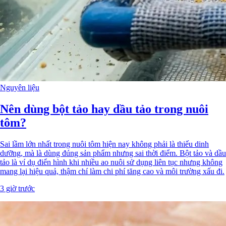
Nguyên liệu
Nên dùng bột tảo hay dầu tảo trong nuôi
tôm?
Sai lầm lớn nhất trong nuôi tôm hiện nay không phải là thiếu dinh
dưỡng, mà là dùng đúng sản phẩm nhưng sai thời điểm. Bột tảo và dầu
tảo là ví dụ điển hình khi nhiều ao nuôi sử dụng liên tục nhưng không
mang lại hiệu quả, thậm chí làm chi phí tăng cao và môi trường xấu đi.
3 giờ trước