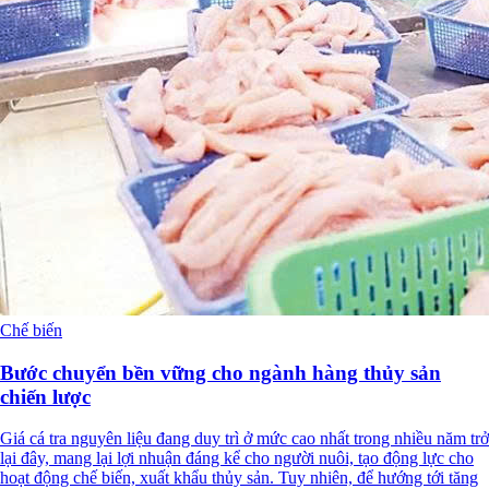
Chế biến
Bước chuyển bền vững cho ngành hàng thủy sản
chiến lược
Giá cá tra nguyên liệu đang duy trì ở mức cao nhất trong nhiều năm trở
lại đây, mang lại lợi nhuận đáng kể cho người nuôi, tạo động lực cho
hoạt động chế biến, xuất khẩu thủy sản. Tuy nhiên, để hướng tới tăng