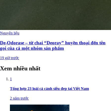
Nguyên liệu
De-Odorase – từ chai “Deoray” huyền thoại đến tên
gọi của cả một nhóm sản phẩm
19 giờ trước
Xem nhiều nhất
1
Tổng hợp 23 loài cá cảnh siêu đẹp tại Việt Nam
2 năm trước