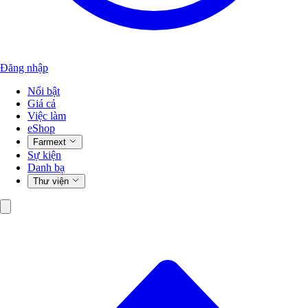
Đăng nhập
Nổi bật
Giá cả
Việc làm
eShop
Farmext
Sự kiện
Danh bạ
Thư viện