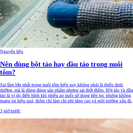
Nguyên liệu
Nên dùng bột tảo hay dầu tảo trong nuôi
tôm?
Sai lầm lớn nhất trong nuôi tôm hiện nay không phải là thiếu dinh
dưỡng, mà là dùng đúng sản phẩm nhưng sai thời điểm. Bột tảo và dầu
tảo là ví dụ điển hình khi nhiều ao nuôi sử dụng liên tục nhưng không
mang lại hiệu quả, thậm chí làm chi phí tăng cao và môi trường xấu đi.
3 giờ trước