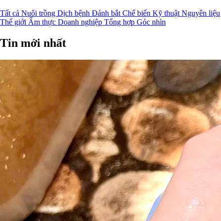
Tất cả
Nuôi trồng
Dịch bệnh
Đánh bắt
Chế biến
Kỹ thuật
Nguyên liệu
Thế giới
Ẩm thực
Doanh nghiệp
Tổng hợp
Góc nhìn
Tin mới nhất