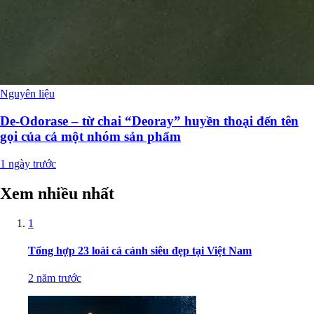
Nguyên liệu
De-Odorase – từ chai “Deoray” huyền thoại đến tên
gọi của cả một nhóm sản phẩm
1 ngày trước
Xem nhiều nhất
1
Tổng hợp 23 loài cá cảnh siêu đẹp tại Việt Nam
2 năm trước