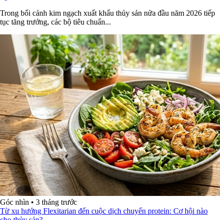
Trong bối cảnh kim ngạch xuất khẩu thủy sản nửa đầu năm 2026 tiếp
tục tăng trưởng, các bộ tiêu chuẩn...
Góc nhìn
•
3 tháng trước
Từ xu hướng Flexitarian đến cuộc dịch chuyển protein: Cơ hội nào
cho thủy sản?