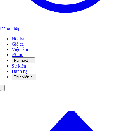
Đăng nhập
Nổi bật
Giá cả
Việc làm
eShop
Farmext
Sự kiện
Danh bạ
Thư viện