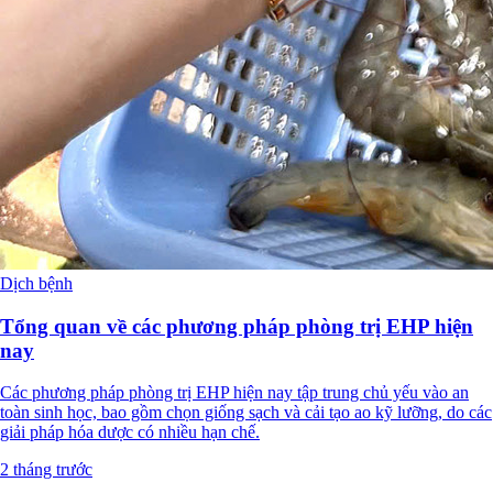
Dịch bệnh
Tổng quan về các phương pháp phòng trị EHP hiện
nay
Các phương pháp phòng trị EHP hiện nay tập trung chủ yếu vào an
toàn sinh học, bao gồm chọn giống sạch và cải tạo ao kỹ lưỡng, do các
giải pháp hóa dược có nhiều hạn chế.
2 tháng trước