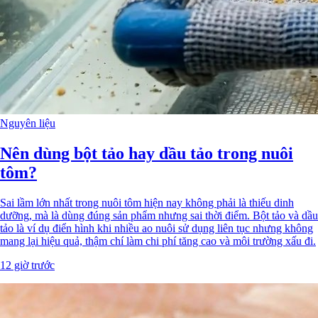
Nguyên liệu
Nên dùng bột tảo hay dầu tảo trong nuôi
tôm?
Sai lầm lớn nhất trong nuôi tôm hiện nay không phải là thiếu dinh
dưỡng, mà là dùng đúng sản phẩm nhưng sai thời điểm. Bột tảo và dầu
tảo là ví dụ điển hình khi nhiều ao nuôi sử dụng liên tục nhưng không
mang lại hiệu quả, thậm chí làm chi phí tăng cao và môi trường xấu đi.
12 giờ trước