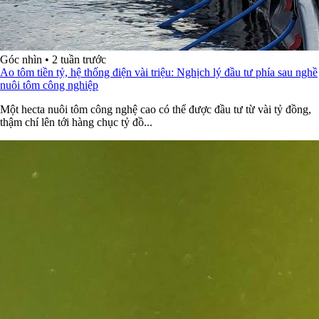
Góc nhìn
•
2 tuần trước
Ao tôm tiền tỷ, hệ thống điện vài triệu: Nghịch lý đầu tư phía sau nghề
nuôi tôm công nghiệp
Một hecta nuôi tôm công nghệ cao có thể được đầu tư từ vài tỷ đồng,
thậm chí lên tới hàng chục tỷ đồ...