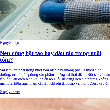
Nguyên liệu
Nên dùng bột tảo hay dầu tảo trong nuôi
tôm?
Sai lầm lớn nhất trong nuôi tôm hiện nay không phải là thiếu dinh
dưỡng, mà là dùng đúng sản phẩm nhưng sai thời điểm. Bột tảo và dầu
tảo là ví dụ điển hình khi nhiều ao nuôi sử dụng liên tục nhưng không
mang lại hiệu quả, thậm chí làm chi phí tăng cao và môi trường xấu đi.
2 ngày trước