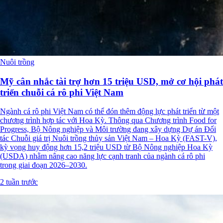
Nuôi trồng
Mỹ cân nhắc tài trợ hơn 15 triệu USD, mở cơ hội phát
triển chuỗi cá rô phi Việt Nam
Ngành cá rô phi Việt Nam có thể đón thêm động lực phát triển từ một
chương trình hợp tác với Hoa Kỳ. Thông qua Chương trình Food for
Progress, Bộ Nông nghiệp và Môi trường đang xây dựng Dự án Đối
tác Chuỗi giá trị Nuôi trồng thủy sản Việt Nam – Hoa Kỳ (FAST-V),
kỳ vọng huy động hơn 15,2 triệu USD từ Bộ Nông nghiệp Hoa Kỳ
(USDA) nhằm nâng cao năng lực cạnh tranh của ngành cá rô phi
trong giai đoạn 2026–2030.
2 tuần trước