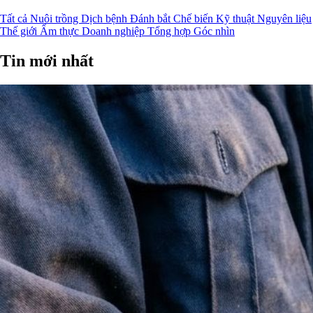
Tất cả
Nuôi trồng
Dịch bệnh
Đánh bắt
Chế biến
Kỹ thuật
Nguyên liệu
Thế giới
Ẩm thực
Doanh nghiệp
Tổng hợp
Góc nhìn
Tin mới nhất