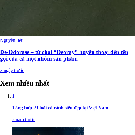
Nguyên liệu
De-Odorase – từ chai “Deoray” huyền thoại đến tên
gọi của cả một nhóm sản phẩm
3 ngày trước
Xem nhiều nhất
1
Tổng hợp 23 loài cá cảnh siêu đẹp tại Việt Nam
2 năm trước