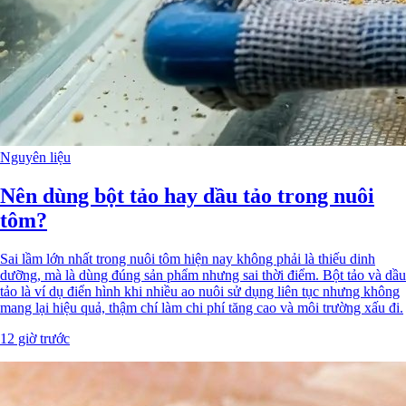
Nguyên liệu
Nên dùng bột tảo hay dầu tảo trong nuôi
tôm?
Sai lầm lớn nhất trong nuôi tôm hiện nay không phải là thiếu dinh
dưỡng, mà là dùng đúng sản phẩm nhưng sai thời điểm. Bột tảo và dầu
tảo là ví dụ điển hình khi nhiều ao nuôi sử dụng liên tục nhưng không
mang lại hiệu quả, thậm chí làm chi phí tăng cao và môi trường xấu đi.
12 giờ trước