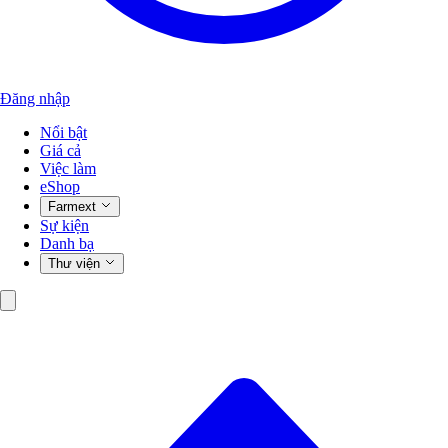
Đăng nhập
Nổi bật
Giá cả
Việc làm
eShop
Farmext
Sự kiện
Danh bạ
Thư viện