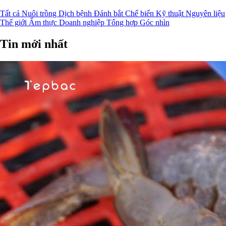
Tất cả
Nuôi trồng
Dịch bệnh
Đánh bắt
Chế biến
Kỹ thuật
Nguyên liệu
Thế giới
Ẩm thực
Doanh nghiệp
Tổng hợp
Góc nhìn
Tin mới nhất