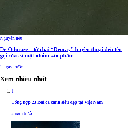
Nguyên liệu
De-Odorase – từ chai “Deoray” huyền thoại đến tên
gọi của cả một nhóm sản phẩm
1 ngày trước
Xem nhiều nhất
1
Tổng hợp 23 loài cá cảnh siêu đẹp tại Việt Nam
2 năm trước