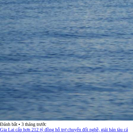
Đánh bắt
•
3 tháng trước
Gia Lai cấp hơn 212 tỷ đồng hỗ trợ chuyển đổi nghề, giải bản tàu cá