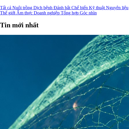
Tất cả
Nuôi trồng
Dịch bệnh
Đánh bắt
Chế biến
Kỹ thuật
Nguyên liệu
Thế giới
Ẩm thực
Doanh nghiệp
Tổng hợp
Góc nhìn
Tin mới nhất