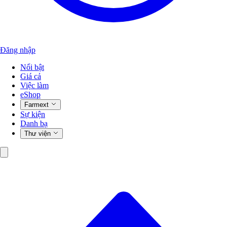
Đăng nhập
Nổi bật
Giá cả
Việc làm
eShop
Farmext
Sự kiện
Danh bạ
Thư viện