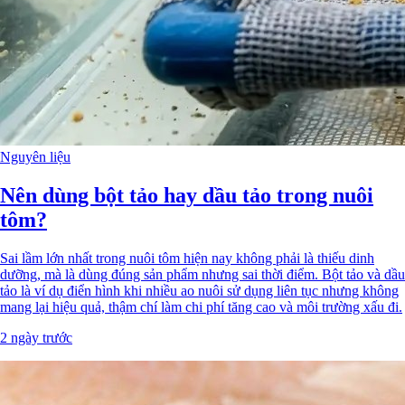
Nguyên liệu
Nên dùng bột tảo hay dầu tảo trong nuôi
tôm?
Sai lầm lớn nhất trong nuôi tôm hiện nay không phải là thiếu dinh
dưỡng, mà là dùng đúng sản phẩm nhưng sai thời điểm. Bột tảo và dầu
tảo là ví dụ điển hình khi nhiều ao nuôi sử dụng liên tục nhưng không
mang lại hiệu quả, thậm chí làm chi phí tăng cao và môi trường xấu đi.
2 ngày trước