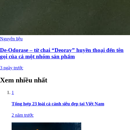
Nguyên liệu
De-Odorase – từ chai “Deoray” huyền thoại đến tên
gọi của cả một nhóm sản phẩm
3 ngày trước
Xem nhiều nhất
1
Tổng hợp 23 loài cá cảnh siêu đẹp tại Việt Nam
2 năm trước