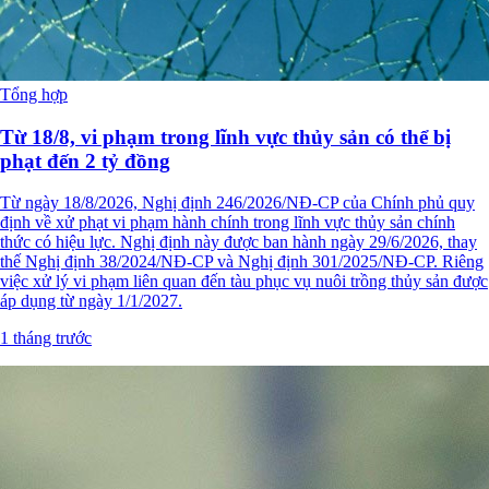
Tổng hợp
Từ 18/8, vi phạm trong lĩnh vực thủy sản có thể bị
phạt đến 2 tỷ đồng
Từ ngày 18/8/2026, Nghị định 246/2026/NĐ-CP của Chính phủ quy
định về xử phạt vi phạm hành chính trong lĩnh vực thủy sản chính
thức có hiệu lực. Nghị định này được ban hành ngày 29/6/2026, thay
thế Nghị định 38/2024/NĐ-CP và Nghị định 301/2025/NĐ-CP. Riêng
việc xử lý vi phạm liên quan đến tàu phục vụ nuôi trồng thủy sản được
áp dụng từ ngày 1/1/2027.
1 tháng trước