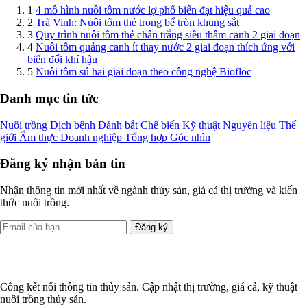
1
4 mô hình nuôi tôm nước lợ phổ biến đạt hiệu quả cao
2
Trà Vinh: Nuôi tôm thẻ trong bể tròn khung sắt
3
Quy trình nuôi tôm thẻ chân trắng siêu thâm canh 2 giai đoạn
4
Nuôi tôm quảng canh ít thay nước 2 giai đoạn thích ứng với
biến đổi khí hậu
5
Nuôi tôm sú hai giai đoạn theo công nghệ Biofloc
Danh mục tin tức
Nuôi trồng
Dịch bệnh
Đánh bắt
Chế biến
Kỹ thuật
Nguyên liệu
Thế
giới
Ẩm thực
Doanh nghiệp
Tổng hợp
Góc nhìn
Đăng ký nhận bản tin
Nhận thông tin mới nhất về ngành thủy sản, giá cả thị trường và kiến
thức nuôi trồng.
Đăng ký
Cổng kết nối thông tin thủy sản. Cập nhật thị trường, giá cả, kỹ thuật
nuôi trồng thủy sản.