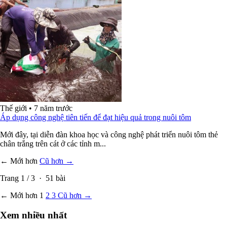
Thế giới
•
7 năm trước
Áp dụng công nghệ tiên tiến để đạt hiệu quả trong nuôi tôm
Mới đây, tại diễn đàn khoa học và công nghệ phát triển nuôi tôm thẻ
chân trắng trên cát ở các tỉnh m...
← Mới hơn
Cũ hơn →
Trang
1
/
3
·
51
bài
← Mới hơn
1
2
3
Cũ hơn →
Xem nhiều nhất