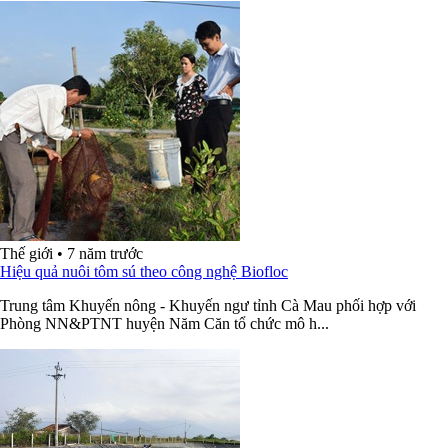
Thế giới
•
7 năm trước
Hiệu quả nuôi tôm sú theo công nghệ Biofloc
Trung tâm Khuyến nông - Khuyến ngư tỉnh Cà Mau phối hợp với
Phòng NN&PTNT huyện Năm Căn tổ chức mô h...