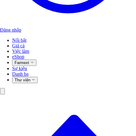
Đăng nhập
Nổi bật
Giá cả
Việc làm
eShop
Farmext
Sự kiện
Danh bạ
Thư viện