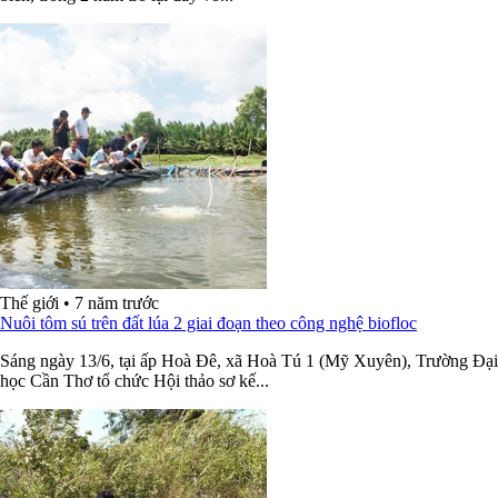
Thế giới
•
7 năm trước
Nuôi tôm sú trên đất lúa 2 giai đoạn theo công nghệ biofloc
Sáng ngày 13/6, tại ấp Hoà Đê, xã Hoà Tú 1 (Mỹ Xuyên), Trường Đại
học Cần Thơ tổ chức Hội thảo sơ kế...