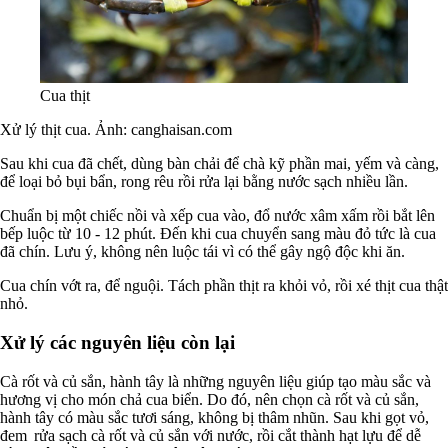
Cua thịt
Xử lý thịt cua. Ảnh: canghaisan.com
Sau khi cua đã chết, dùng bàn chải để chà kỹ phần mai, yếm và càng,
để loại bỏ bụi bẩn, rong rêu rồi rửa lại bằng nước sạch nhiều lần.
Chuẩn bị một chiếc nồi và xếp cua vào, đổ nước xâm xấm rồi bắt lên
bếp luộc từ 10 - 12 phút. Đến khi cua chuyển sang màu đỏ tức là cua
đã chín. Lưu ý, không nên luộc tái vì có thể gây ngộ độc khi ăn.
Cua chín vớt ra, để nguội. Tách phần thịt ra khỏi vỏ, rồi xé thịt cua thật
nhỏ.
Xử lý các nguyên liệu còn lại
Cà rốt và củ sắn, hành tây là những nguyên liệu giúp tạo màu sắc và
hương vị cho món chả cua biển. Do đó, nên chọn cà rốt và củ sắn,
hành tây có màu sắc tươi sáng, không bị thâm nhũn. Sau khi gọt vỏ,
đem rửa sạch cà rốt và củ sắn với nước, rồi cắt thành hạt lựu để dễ