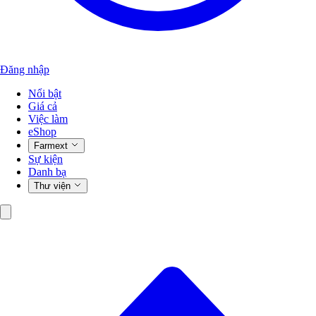
Đăng nhập
Nổi bật
Giá cả
Việc làm
eShop
Farmext
Sự kiện
Danh bạ
Thư viện