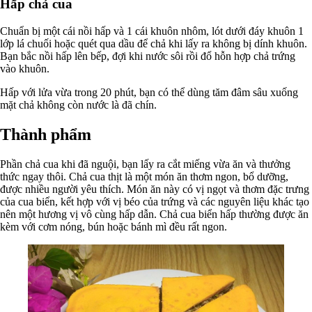
Hấp chả cua
Chuẩn bị một cái nồi hấp và 1 cái khuôn nhôm, lót dưới đáy khuôn 1
lớp lá chuối hoặc quét qua dầu để chả khi lấy ra không bị dính khuôn.
Bạn bắc nồi hấp lên bếp, đợi khi nước sôi rồi đổ hỗn hợp chả trứng
vào khuôn.
Hấp với lửa vừa trong 20 phút, bạn có thể dùng tăm đâm sâu xuống
mặt chả không còn nước là đã chín.
Thành phẩm
Phần chả cua khi đã nguội, bạn lấy ra cắt miếng vừa ăn và thưởng
thức ngay thôi. Chả cua thịt là một món ăn thơm ngon, bổ dưỡng,
được nhiều người yêu thích. Món ăn này có vị ngọt và thơm đặc trưng
của cua biển, kết hợp với vị béo của trứng và các nguyên liệu khác tạo
nên một hương vị vô cùng hấp dẫn. Chả cua biển hấp thường được ăn
kèm với cơm nóng, bún hoặc bánh mì đều rất ngon.