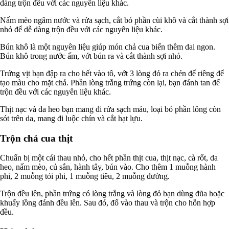
dàng trộn đều với các nguyên liệu khác.
Nấm mèo ngâm nước và rửa sạch, cắt bỏ phần cùi khô và cắt thành sợi
nhỏ để dễ dàng trộn đều với các nguyên liệu khác.
Bún khô là một nguyên liệu giúp món chả cua biển thêm dai ngon.
Bún khô trong nước ấm, vớt bún ra và cắt thành sợi nhỏ.
Trứng vịt bạn đập ra cho hết vào tô, vớt 3 lòng đỏ ra chén để riêng để
tạo màu cho mặt chả. Phần lòng trắng trứng còn lại, bạn đánh tan để
trộn đều với các nguyên liệu khác.
Thịt nạc và da heo bạn mang đi rửa sạch máu, loại bỏ phần lông còn
sót trên da, mang đi luộc chín và cắt hạt lựu.
Trộn chả cua thịt
Chuẩn bị một cái thau nhỏ, cho hết phần thịt cua, thịt nạc, cà rốt, da
heo, nấm mèo, củ sắn, hành tây, bún vào. Cho thêm 1 muỗng hành
phi, 2 muỗng tỏi phi, 1 muỗng tiêu, 2 muỗng đường.
Trộn đều lên, phần trứng có lòng trắng và lòng đỏ bạn dùng đũa hoặc
khuấy lồng đánh đều lên. Sau đó, đổ vào thau và trộn cho hỗn hợp
đều.