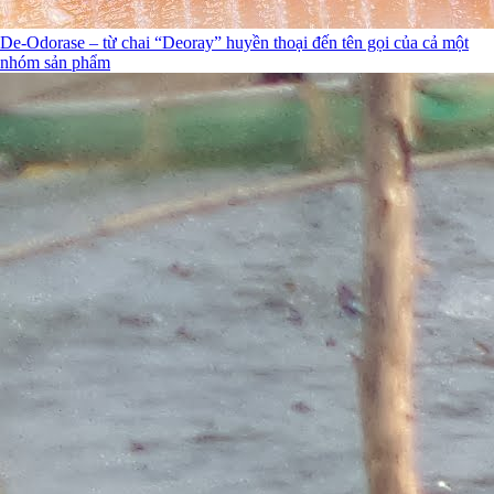
De-Odorase – từ chai “Deoray” huyền thoại đến tên gọi của cả một
nhóm sản phẩm