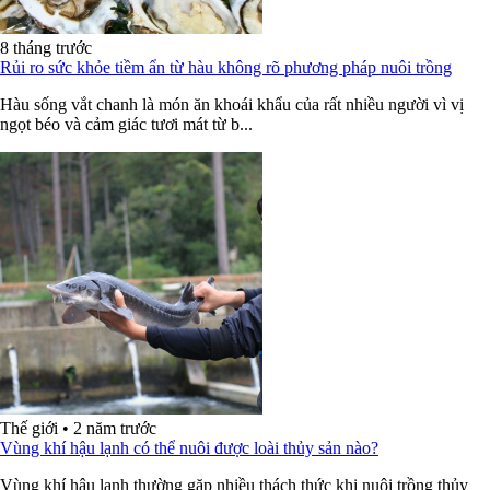
8 tháng trước
Rủi ro sức khỏe tiềm ẩn từ hàu không rõ phương pháp nuôi trồng
Hàu sống vắt chanh là món ăn khoái khẩu của rất nhiều người vì vị
ngọt béo và cảm giác tươi mát từ b...
Thế giới
•
2 năm trước
Vùng khí hậu lạnh có thể nuôi được loài thủy sản nào?
Vùng khí hậu lạnh thường gặp nhiều thách thức khi nuôi trồng thủy