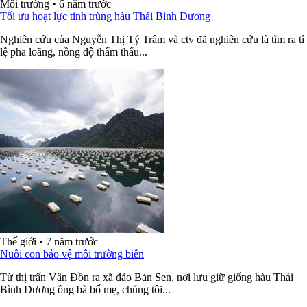
Môi trường
•
6 năm trước
Tối ưu hoạt lực tinh trùng hàu Thái Bình Dương
Nghiên cứu của Nguyễn Thị Tý Trâm và ctv đã nghiên cứu là tìm ra tỉ
lệ pha loãng, nồng độ thẩm thấu...
Thế giới
•
7 năm trước
Nuôi con bảo vệ môi trường biển
Từ thị trấn Vân Đồn ra xã đảo Bản Sen, nơi lưu giữ giống hàu Thái
Bình Dương ông bà bố mẹ, chúng tôi...