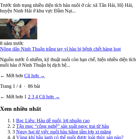
Trước tình trạng nhiều diện tích hàu nuôi ở các xã Tân Hải, Hộ Hải,
huyện Ninh Hải ở khu vực Đầm Nại...
8 năm trước
Nông dân Ninh Thuận trắng tay vì hàu bị bệnh chết hàng loạt
Nguồn nước ô nhiễm, kỹ thuật nuôi còn hạn chế, hiện nhiều diện tích
nuôi hàu ở Ninh Thuận bị dịch bệ...
← Mới hơn
Cũ hơn →
Trang
1
/
4
·
86
bài
← Mới hơn
1
2
3
4
Cũ hơn →
Xem nhiều nhất
1
Bạc Liêu: Hàu dễ nuôi, lợi nhuận cao
2
Tận mục “công nghệ” sản xuất ngọc trai từ hàu
3
Nguy hại từ việc nuôi hàu bằng tấm lợp xi măng
4
Vùng khí hậu lạnh có thể nuôi được loài thủy sản nào?