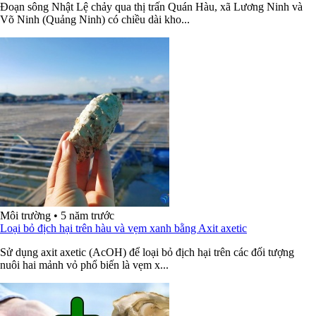
Đoạn sông Nhật Lệ chảy qua thị trấn Quán Hàu, xã Lương Ninh và
Võ Ninh (Quảng Ninh) có chiều dài kho...
Môi trường
•
5 năm trước
Loại bỏ địch hại trên hàu và vẹm xanh bằng Axit axetic
Sử dụng axit axetic (AcOH) để loại bỏ địch hại trên các đối tượng
nuôi hai mảnh vỏ phổ biến là vẹm x...