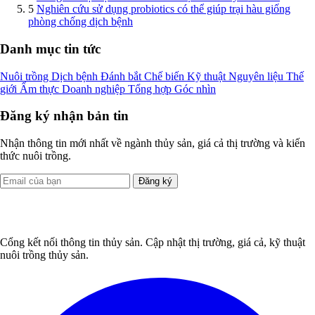
5
Nghiên cứu sử dụng probiotics có thể giúp trại hàu giống
phòng chống dịch bệnh
Danh mục tin tức
Nuôi trồng
Dịch bệnh
Đánh bắt
Chế biến
Kỹ thuật
Nguyên liệu
Thế
giới
Ẩm thực
Doanh nghiệp
Tổng hợp
Góc nhìn
Đăng ký nhận bản tin
Nhận thông tin mới nhất về ngành thủy sản, giá cả thị trường và kiến
thức nuôi trồng.
Đăng ký
Cổng kết nối thông tin thủy sản. Cập nhật thị trường, giá cả, kỹ thuật
nuôi trồng thủy sản.