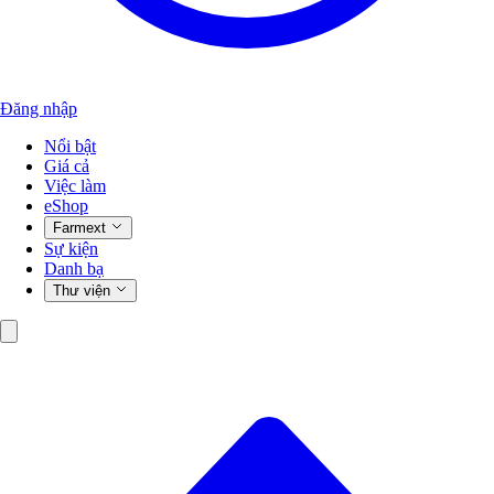
Đăng nhập
Nổi bật
Giá cả
Việc làm
eShop
Farmext
Sự kiện
Danh bạ
Thư viện