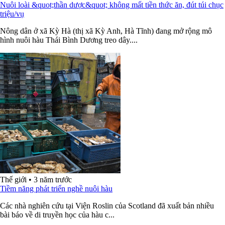
Nuôi loài &quot;thần dược&quot; không mất tiền thức ăn, đút túi chục
triệu/vụ
Nông dân ở xã Kỳ Hà (thị xã Kỳ Anh, Hà Tĩnh) đang mở rộng mô
hình nuôi hàu Thái Bình Dương treo dây....
Thế giới
•
3 năm trước
Tiềm năng phát triển nghề nuôi hàu
Các nhà nghiên cứu tại Viện Roslin của Scotland đã xuất bản nhiều
bài báo về di truyền học của hàu c...