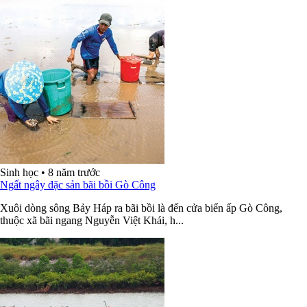
Sinh học
•
8 năm trước
Ngất ngây đặc sản bãi bồi Gò Công
Xuôi dòng sông Bảy Háp ra bãi bồi là đến cửa biển ấp Gò Công,
thuộc xã bãi ngang Nguyễn Việt Khái, h...