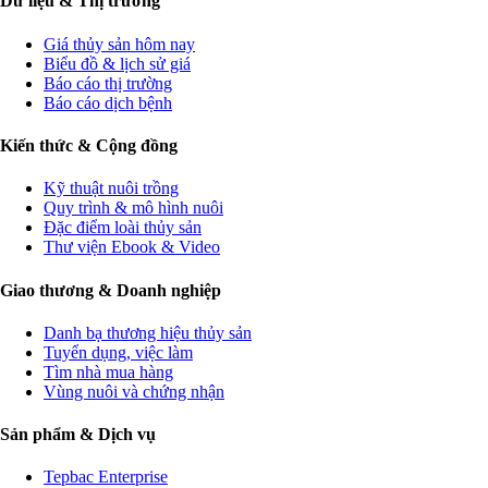
Dữ liệu & Thị trường
Giá thủy sản hôm nay
Biểu đồ & lịch sử giá
Báo cáo thị trường
Báo cáo dịch bệnh
Kiến thức & Cộng đồng
Kỹ thuật nuôi trồng
Quy trình & mô hình nuôi
Đặc điểm loài thủy sản
Thư viện Ebook & Video
Giao thương & Doanh nghiệp
Danh bạ thương hiệu thủy sản
Tuyển dụng, việc làm
Tìm nhà mua hàng
Vùng nuôi và chứng nhận
Sản phẩm & Dịch vụ
Tepbac Enterprise