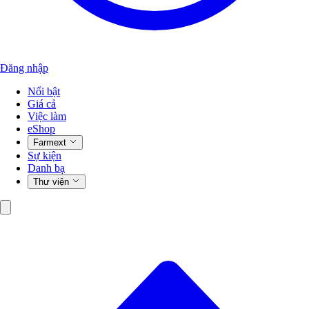
Đăng nhập
Nổi bật
Giá cả
Việc làm
eShop
Farmext
Sự kiện
Danh bạ
Thư viện