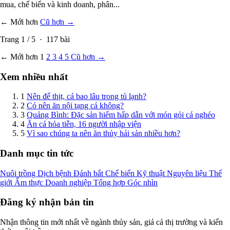
mua, chế biến và kinh doanh, phân...
← Mới hơn
Cũ hơn →
Trang
1
/
5
·
117
bài
← Mới hơn
1
2
3
4
5
Cũ hơn →
Xem nhiều nhất
1
Nên để thịt, cá bao lâu trong tủ lạnh?
2
Có nên ăn nội tạng cá không?
3
Quảng Bình: Đặc sản hiếm hấp dẫn với món gỏi cá nghéo
4
Ăn cá hỏa tiễn, 16 người nhập viện
5
Vì sao chúng ta nên ăn thủy hải sản nhiều hơn?
Danh mục tin tức
Nuôi trồng
Dịch bệnh
Đánh bắt
Chế biến
Kỹ thuật
Nguyên liệu
Thế
giới
Ẩm thực
Doanh nghiệp
Tổng hợp
Góc nhìn
Đăng ký nhận bản tin
Nhận thông tin mới nhất về ngành thủy sản, giá cả thị trường và kiến