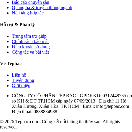
Báo cáo chuyên sâu
Quảng bá & truyền thông ngành
Nền tảng hợp tác
Hỗ trợ & Pháp lý
Trung tâm trợ giúp
Chính sách bảo mật
Điều khoản sử dụng
Cộng tác và bài viết
Về Tepbac
Liên hệ
Tuyển dụng
Giới thiệu
CÔNG TY CỔ PHẦN TÉP BẠC · GPDKKD: 0312448735 do
sở KH & ĐT TP.HCM cấp ngày 07/09/2013 · Địa chỉ: 11 Hồ
Xuân Hương, Xuân Hòa, TP. HCM · Email:
info@tepbac.com
·
Điện thoại: 0888834988
© 2026 Tepbac.com - Cổng kết nối thông tin thủy sản. All rights
reserved.