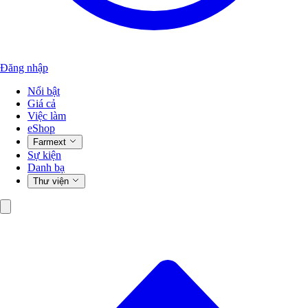
Đăng nhập
Nổi bật
Giá cả
Việc làm
eShop
Farmext
Sự kiện
Danh bạ
Thư viện