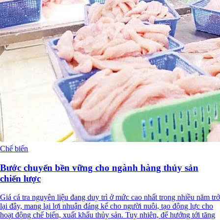
Chế biến
Bước chuyển bền vững cho ngành hàng thủy sản
chiến lược
Giá cá tra nguyên liệu đang duy trì ở mức cao nhất trong nhiều năm trở
lại đây, mang lại lợi nhuận đáng kể cho người nuôi, tạo động lực cho
hoạt động chế biến, xuất khẩu thủy sản. Tuy nhiên, để hướng tới tăng