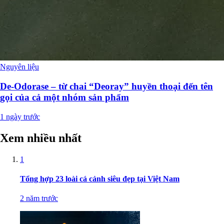
Nguyên liệu
De-Odorase – từ chai “Deoray” huyền thoại đến tên
gọi của cả một nhóm sản phẩm
1 ngày trước
Xem nhiều nhất
1
Tổng hợp 23 loài cá cảnh siêu đẹp tại Việt Nam
2 năm trước