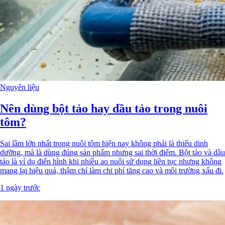
Nguyên liệu
Nên dùng bột tảo hay dầu tảo trong nuôi
tôm?
Sai lầm lớn nhất trong nuôi tôm hiện nay không phải là thiếu dinh
dưỡng, mà là dùng đúng sản phẩm nhưng sai thời điểm. Bột tảo và dầu
tảo là ví dụ điển hình khi nhiều ao nuôi sử dụng liên tục nhưng không
mang lại hiệu quả, thậm chí làm chi phí tăng cao và môi trường xấu đi.
1 ngày trước