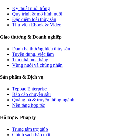
Kỹ thuật nuôi trồng
Quy trình & mô hình nuôi
Đặc điểm loài thủy sản
Thư viện Ebook & Video
Giao thương & Doanh nghiệp
Danh bạ thương hiệu thủy sản
Tuyển dụng, việc làm
Tìm nhà mua hàng
Vùng nuôi và chứng nhận
Sản phẩm & Dịch vụ
Tepbac Enterprise
Báo cáo chuyên sâu
Quảng bá & truyền thông ngành
Nền tảng hợp tác
Hỗ trợ & Pháp lý
Trung tâm trợ giúp
Chính sách bảo mật