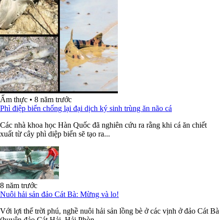
Ẩm thực
•
8 năm trước
Phì điệp biển chống lại đại dịch ký sinh trùng ăn não cá
Các nhà khoa học Hàn Quốc đã nghiên cứu ra rằng khi cá ăn chiết
xuất từ cây phì diệp biển sẽ tạo ra...
8 năm trước
Nuôi hải sản đảo Cát Bà: Mừng và lo!
Với lợi thế trời phú, nghề nuôi hải sản lồng bè ở các vịnh ở đảo Cát Bà
(huyện đảo Cát Hải, Hải Phòn...