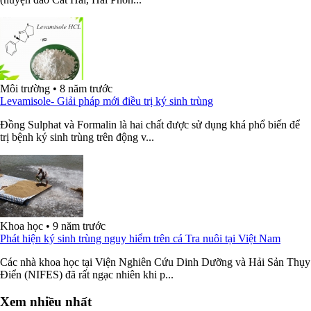
Môi trường
•
8 năm trước
Levamisole- Giải pháp mới điều trị ký sinh trùng
Đồng Sulphat và Formalin là hai chất được sử dụng khá phổ biến để
trị bệnh ký sinh trùng trên động v...
Khoa học
•
9 năm trước
Phát hiện ký sinh trùng nguy hiểm trên cá Tra nuôi tại Việt Nam
Các nhà khoa học tại Viện Nghiên Cứu Dinh Dưỡng và Hải Sản Thụy
Điển (NIFES) đã rất ngạc nhiên khi p...
Xem nhiều nhất