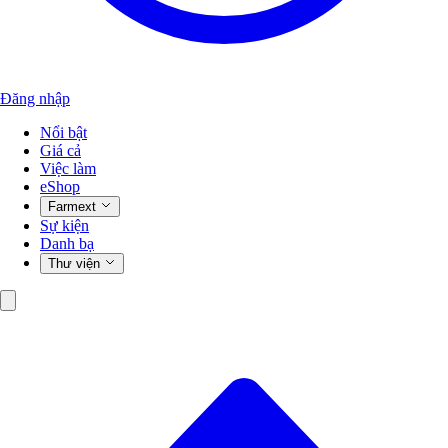
Đăng nhập
Nổi bật
Giá cả
Việc làm
eShop
Farmext
Sự kiện
Danh bạ
Thư viện