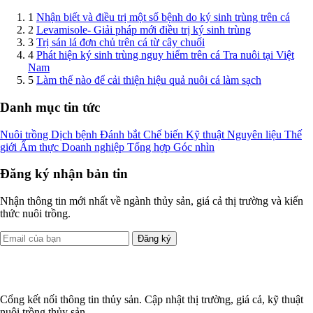
1
Nhận biết và điều trị một số bệnh do ký sinh trùng trên cá
2
Levamisole- Giải pháp mới điều trị ký sinh trùng
3
Trị sán lá đơn chủ trên cá từ cây chuối
4
Phát hiện ký sinh trùng nguy hiểm trên cá Tra nuôi tại Việt
Nam
5
Làm thế nào để cải thiện hiệu quả nuôi cá làm sạch
Danh mục tin tức
Nuôi trồng
Dịch bệnh
Đánh bắt
Chế biến
Kỹ thuật
Nguyên liệu
Thế
giới
Ẩm thực
Doanh nghiệp
Tổng hợp
Góc nhìn
Đăng ký nhận bản tin
Nhận thông tin mới nhất về ngành thủy sản, giá cả thị trường và kiến
thức nuôi trồng.
Đăng ký
Cổng kết nối thông tin thủy sản. Cập nhật thị trường, giá cả, kỹ thuật
nuôi trồng thủy sản.