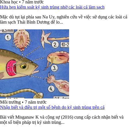
Khoa học
•
7 năm trước
Hứa hẹn kiểm soát ký sinh trùng nhờ các loài cá làm sạch
Mặc dù tụt lại phía sau Na Uy, nghiên cứu về việc sử dụng các loài cá
làm sạch Thái Bình Dương để lo...
Môi trường
•
7 năm trước
Nhận biết và điều trị một số bệnh do ký sinh trùng trên cá
Bài viết Misganaw K và cộng sự (2016) cung cấp cách nhận biết và
một số biện pháp trị ký sinh trùng...