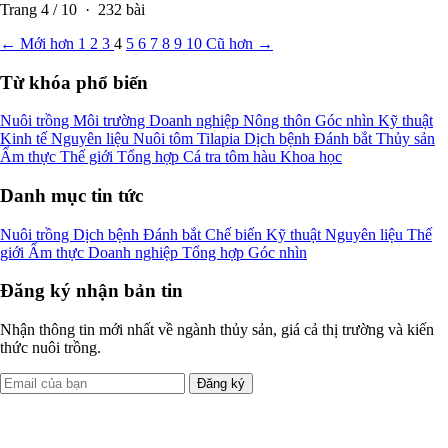
Trang
4
/
10
·
232
bài
← Mới hơn
1
2
3
4
5
6
7
8
9
10
Cũ hơn →
Từ khóa phổ biến
Nuôi trồng
Môi trường
Doanh nghiệp
Nông thôn
Góc nhìn
Kỹ thuật
Kinh tế
Nguyên liệu
Nuôi tôm
Tilapia
Dịch bệnh
Đánh bắt
Thủy sản
Ẩm thực
Thế giới
Tổng hợp
Cá tra
tôm
hàu
Khoa học
Danh mục tin tức
Nuôi trồng
Dịch bệnh
Đánh bắt
Chế biến
Kỹ thuật
Nguyên liệu
Thế
giới
Ẩm thực
Doanh nghiệp
Tổng hợp
Góc nhìn
Đăng ký nhận bản tin
Nhận thông tin mới nhất về ngành thủy sản, giá cả thị trường và kiến
thức nuôi trồng.
Đăng ký