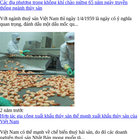
Các địa phương trong không khí chào mừng 65 năm ngày truyền
thống ngành thủy sản
Với ngành thuỷ sản Việt Nam thì ngày 1/4/1959 là ngày có ý nghĩa
quan trọng, đánh dấu một dấu mốc qu...
2 năm trước
Hợp tác gia công xuất khẩu thủy sản thế mạnh xuất khẩu thủy sản của
Việt Nam
Việt Nam có thế mạnh về chế biến thuỷ hải sản, do đó các doanh
nghiệp thuỷ sản Nhật Bản mong muốn tă...