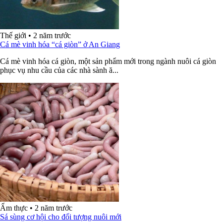
Thế giới
•
2 năm trước
Cá mè vinh hóa “cá giòn” ở An Giang
Cá mè vinh hóa cá giòn, một sản phẩm mới trong ngành nuôi cá giòn
phục vụ nhu cầu của các nhà sành ă...
Ẩm thực
•
2 năm trước
Sá sùng cơ hội cho đối tượng nuôi mới