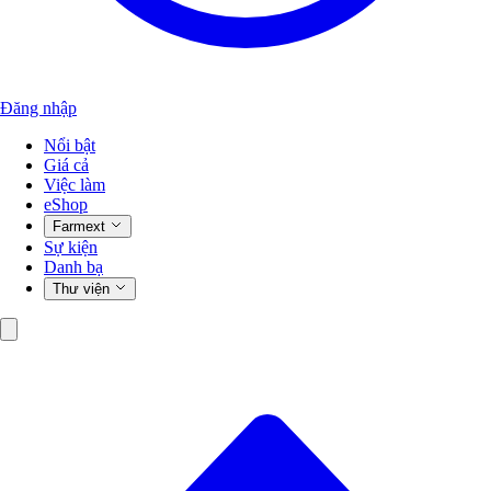
Đăng nhập
Nổi bật
Giá cả
Việc làm
eShop
Farmext
Sự kiện
Danh bạ
Thư viện